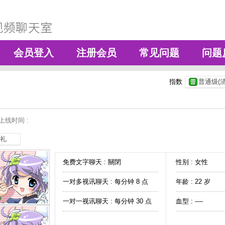
会员登入
注册会员
常见问题
问题
指数
普通级(清
上线时间 :
礼
免费文字聊天 :
關閉
性别 : 女性
一对多视讯聊天 :
每分钟 8 点
年龄 : 22 岁
一对一视讯聊天 :
每分钟 30 点
血型 : ----