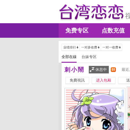
免费专区
点数充值
业绩排行
一对多收费
一对一收费
全部在線
台妹专区
刺小鬧
休息中
最近
免費視訊
进入包厢
送